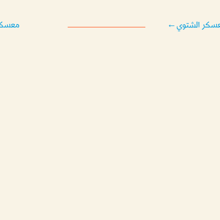
عسكر الشتوي
←
معسكر 