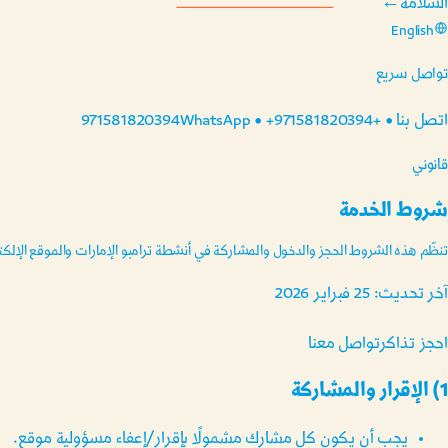
السلامة
←
English
تواصل سريع
اتصل بنا
•
+971581820394
+971581820394
WhatsApp •
قانوني
شروط الخدمة
تنظّم هذه الشروط الحجز والدخول والمشاركة في أنشطة ترامبو الإمارات والموقع الإلكت
آخر تحديث: 25 فبراير 2026
احجز تذاكر
تواصل معنا
1) الإقرار والمشاركة
يجب أن يكون كل مشارك مشمولًا بإقرار/إعفاء مسؤولية موقع.