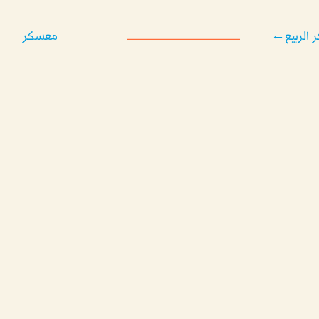
الربيع
←
معسكر