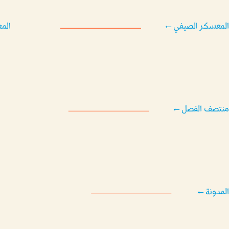
المعسكر الصيفي
←
الم
منتصف الفصل
←
المدونة
←