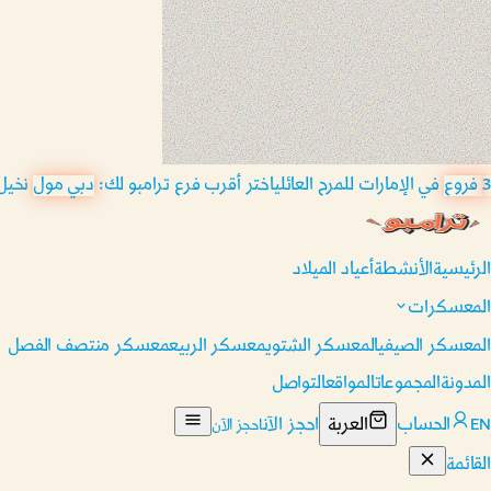
3 فروع
في الإمارات للمرح العائلي
اختر أقرب فرع ترامبو لك:
دبي مول
نخيل
الرئيسية
الأنشطة
أعياد الميلاد
المعسكرات
المعسكر الصيفي
المعسكر الشتوي
معسكر الربيع
معسكر منتصف الفصل
المدونة
المجموعات
المواقع
التواصل
EN
الحساب
العربة
احجز الآن
احجز الآن
القائمة